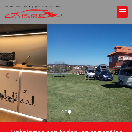
prev
nex