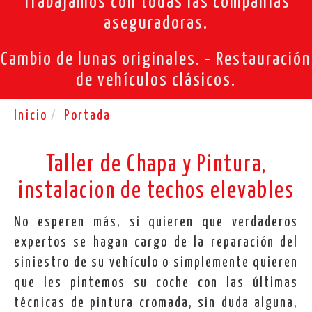
Trabajamos con todas las compañías
aseguradoras.
Cambio de lunas originales. - Restauración
de vehículos clásicos.
Reparaciones de chapa y pintu
Inicio
Portada
Taller de Chapa y Pintura,
instalacion de techos elevables
No esperen más, si quieren que verdaderos
expertos se hagan cargo de la reparación del
siniestro de su vehículo o simplemente quieren
que les pintemos su coche con las últimas
técnicas de pintura cromada, sin duda alguna,